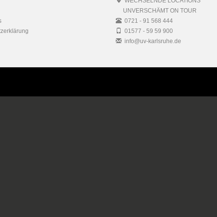
WECHSELNDE LOCATIONS
UNVERSCHÄMT ON TOUR
s
0721 - 91 568 444
zerklärung
01577 - 59 59 900
info@uv-karlsruhe.de